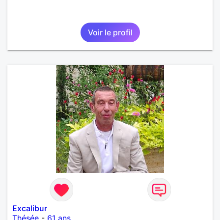
Voir le profil
Excalibur
Thésée
-
61 ans