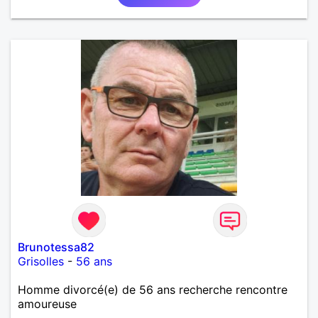
si l'envie de me découvrir vous en dit, je vous dis à
bientôt.
Brunotessa82
Grisolles
-
56 ans
Homme divorcé(e) de 56 ans recherche rencontre
amoureuse