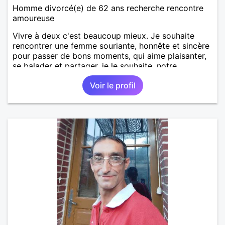
Homme divorcé(e) de 62 ans recherche rencontre
amoureuse
Vivre à deux c'est beaucoup mieux. Je souhaite
rencontrer une femme souriante, honnête et sincère
pour passer de bons moments, qui aime plaisanter,
se balader et partager, je le souhaite, notre
complicité. J'aime beaucoup les chantiers de
Voir le profil
randonnée pour se défouler, se relaxer, se détendre
et finalement prendre du bon temps. C'est difficile
de tout dire en quelques lignes. En revanche, vous
pouvez me contacter pour avoir plus
d'informations. A bientôt