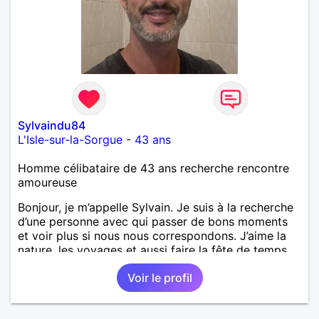
Sylvaindu84
L'Isle-sur-la-Sorgue
-
43 ans
Homme célibataire de 43 ans recherche rencontre
amoureuse
Bonjour, je m’appelle Sylvain. Je suis à la recherche
d’une personne avec qui passer de bons moments
et voir plus si nous nous correspondons. J’aime la
nature, les voyages et aussi faire la fête de temps
en temps ;-)Je suis papa d’un petit garçon de 7 ans
Voir le profil
dont je m’occupe en garde alternée. J’aime à peu
près tous les styles de musique. (Oui je suis pas
trop fan de Jul). Je fais du sport pour garder la