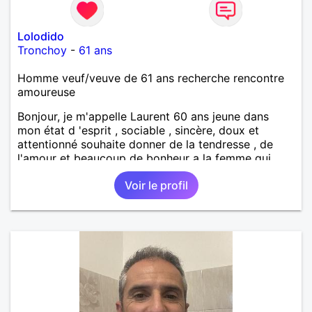
Lolodido
Tronchoy
-
61 ans
Homme veuf/veuve de 61 ans recherche rencontre
amoureuse
Bonjour, je m'appelle Laurent 60 ans jeune dans
mon état d 'esprit , sociable , sincère, doux et
attentionné souhaite donner de la tendresse , de
l'amour et beaucoup de bonheur a la femme qui
souhaitera partager ma vie . Bientôt en retraite a la
Voir le profil
fin de l 'année et libre de toute contrainte. Digne de
confiance à la femme qui voudras m 'en accorder
en toute sincérité. Pour le reste venez me découvrir
par un échange.