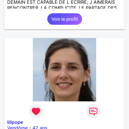
DEMAIN EST CAPABLE DE L ECRIRE; J AIMERAIS
RENCONTRER, LA COMPLICITE, LE PARTAGE DES
BELLES CHOSES DE LA VIE : BALADES, VOYAGES
Voir le profil
EN FRANCE OU AILLEURS. ETRE A L ECOUTE DE L
AUTRE, ET LA VIE SERA PLUS BELLE
ENCORE.....................
lilipope
Vendôme
-
42 ans