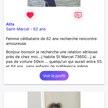
Alita
Saint-Marcel
-
62 ans
Femme célibataire de 62 ans recherche rencontre
amoureuse
Bonjour bonsoir je recherche une relation sérieuse
près de chez moi....j habite St Marcel 73600....j ai
pas de voiture 50km ... quelqu'un qui aurait entre 55
et 64 ans...sans enfants de préférence même
adultes et qui n aurait garder aucun contact avec
Voir le profil
une où plusieurs ex...si vous correspondez à ma
recherche ecrivez moi je vous répondrai...