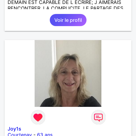
DEMAIN EST CAPABLE DE L ECRIRE; J AIMERAIS
RENCONTRER, LA COMPLICITE, LE PARTAGE DES
BELLES CHOSES DE LA VIE : BALADES, VOYAGES
Voir le profil
EN FRANCE OU AILLEURS. ETRE A L ECOUTE DE L
AUTRE, ET LA VIE SERA PLUS BELLE
ENCORE.....................
Joy1s
Courtenay
-
63 ans