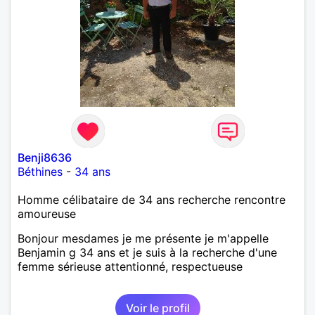
Benji8636
Béthines
-
34 ans
Homme célibataire de 34 ans recherche rencontre
amoureuse
Bonjour mesdames je me présente je m'appelle
Benjamin g 34 ans et je suis à la recherche d'une
femme sérieuse attentionné, respectueuse
Voir le profil