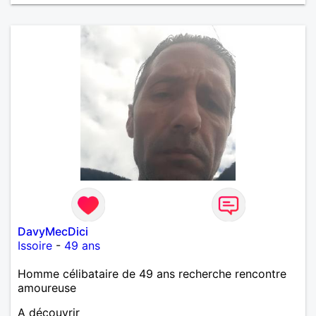
DavyMecDici
Issoire
-
49 ans
Homme célibataire de 49 ans recherche rencontre
amoureuse
A découvrir