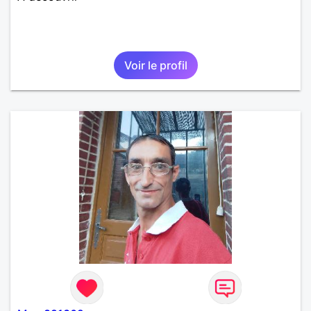
Voir le profil