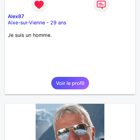
Alex87
Aixe-sur-Vienne
-
29 ans
Je suis un homme.
Voir le profil