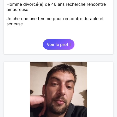
Homme divorcé(e) de 46 ans recherche rencontre
amoureuse
Je cherche une femme pour rencontre durable et
sérieuse
Voir le profil