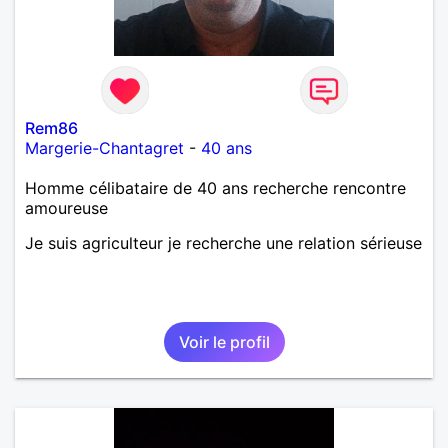
Rem86
Margerie-Chantagret
-
40 ans
Homme célibataire de 40 ans recherche rencontre
amoureuse
Je suis agriculteur je recherche une relation sérieuse
Voir le profil