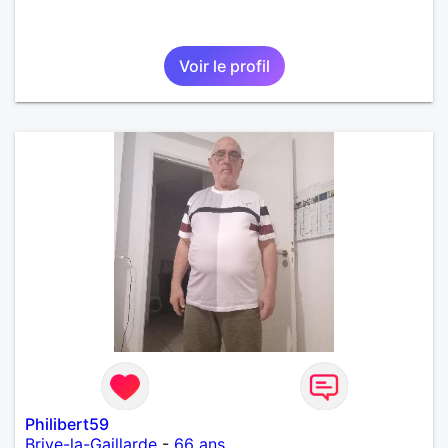
Voir le profil
Philibert59
Brive-la-Gaillarde
-
66 ans