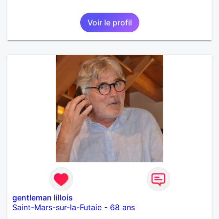
Voir le profil
gentleman lillois
Saint-Mars-sur-la-Futaie
-
68 ans