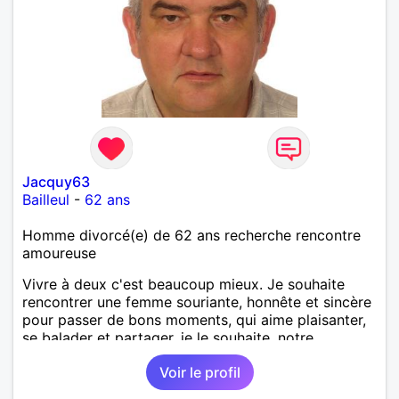
Jacquy63
Bailleul
-
62 ans
Homme divorcé(e) de 62 ans recherche rencontre
amoureuse
Vivre à deux c'est beaucoup mieux. Je souhaite
rencontrer une femme souriante, honnête et sincère
pour passer de bons moments, qui aime plaisanter,
se balader et partager, je le souhaite, notre
complicité. J'aime beaucoup les chantiers de
Voir le profil
randonnée pour se défouler, se relaxer, se détendre
et finalement prendre du bon temps. C'est difficile