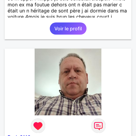
mon ex ma foutue dehors ont n était pas marier c
était un n héritage de sont père j ai dormie dans ma
voiture 4mois je suis brun les cheveux court j
aimerai rencontrer une femme brune gentil caline et
Voir le profil
serieux