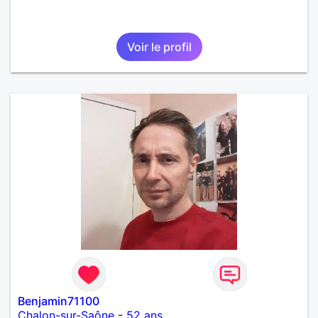
Voir le profil
Benjamin71100
Chalon-sur-Saône
-
52 ans