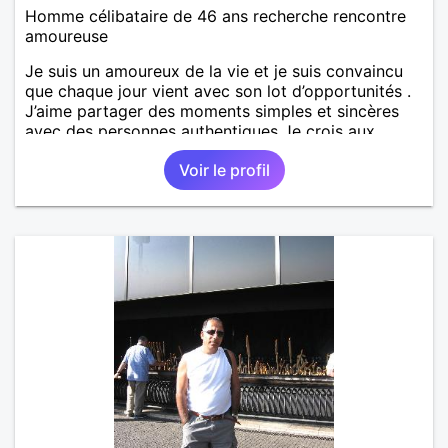
Homme célibataire de 46 ans recherche rencontre
amoureuse
Je suis un amoureux de la vie et je suis convaincu
que chaque jour vient avec son lot d’opportunités .
J’aime partager des moments simples et sincères
avec des personnes authentiques Je crois aux
rencontres qui changent tout. Aux regards qui en
Voir le profil
disent plus que les mots. Aux silences qui apaisent.
Si tu cherches quelqu'un qui sait encore
s'émerveiller alors avec plaisir de pouvoir échanger
avec toi 🙏