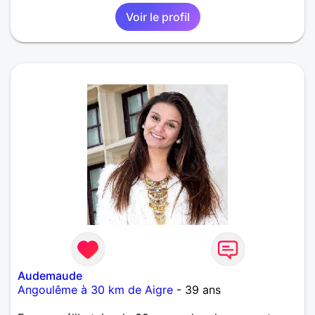
Libre, Attrayante, Compréhensive ....... . qui Aime
Voir le profil
sorties, loisirs, dialogues, ..... et qui sais de cette
relation pourquoi pas même devenir bons
amis....cela ne l’empêche pas je pense....et
apprendre à se connaître avant tout Amicalement Et
au plaisir de vous lire
Audemaude
Angoulême à 30 km de Aigre
- 39 ans