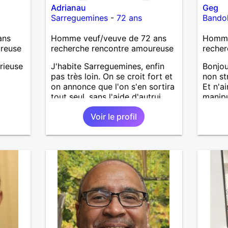
Adrianau
Geg
Sarreguemines
-
72 ans
Bando
ans
Homme veuf/veuve de 72 ans
Homme
ureuse
recherche rencontre amoureuse
recher
rieuse
J'habite Sarreguemines, enfin
Bonjou
pas très loin. On se croit fort et
non st
on annonce que l'on s'en sortira
Et n'a
tout seul, sans l'aide d'autrui,
manipul
mais c'est difficile. Hélas la
Aime s
Voir le profil
solitude est sournoise... A vous
plage 
de le découvrir, je ne serais
Partage
peut-être pas objectif.
sorties
Rencontrer pour débuter,
avec l
partager ensuite si le "feeling"
oublie
se présente.
ce rec
commu