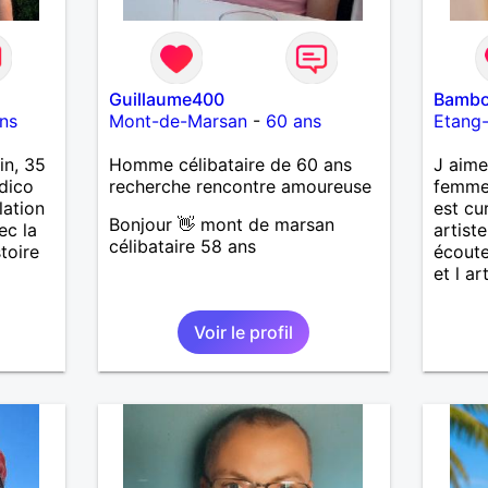
Guillaume400
Bamb
ns
Mont-de-Marsan
-
60 ans
Etang-
in, 35
Homme célibataire de 60 ans
J aime
édico
recherche rencontre amoureuse
femme 
lation
est cu
Bonjour 👋 mont de marsan
ec la
artiste
célibataire 58 ans
toire
écoute
et l ar
Voir le profil