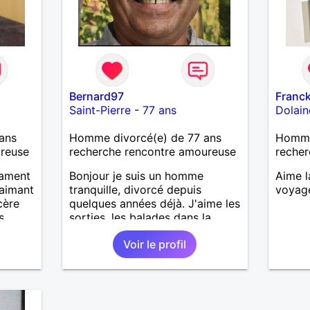
Bernard97
Franc
Saint-Pierre
-
77 ans
Dolain
ans
Homme divorcé(e) de 77 ans
Homme
ureuse
recherche rencontre amoureuse
recher
rament
Bonjour je suis un homme
Aime l
 aimant
tranquille, divorcé depuis
voyag
ncère
quelques années déjà. J'aime les
s
sorties, les balades dans la
et
nature, la marche etc... Je
Voir le profil
désire
cherche à faire de nouvelles
ans
connaissances pour trouver la
bonne personne