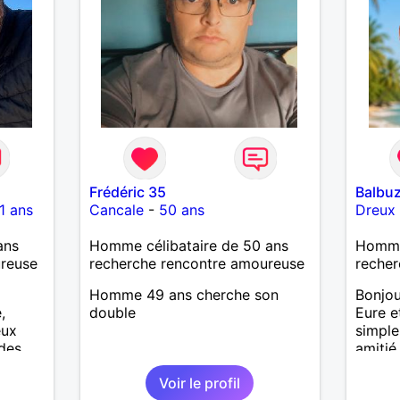
Frédéric 35
Balbu
1 ans
Cancale
-
50 ans
Dreux
ans
Homme célibataire de 50 ans
Homme
ureuse
recherche rencontre amoureuse
recher
Homme 49 ans cherche son
Bonjour
,
double
Eure e
eux
simple
des,
amiti
ne fume
J'appr
Voir le profil
ment et
du quo