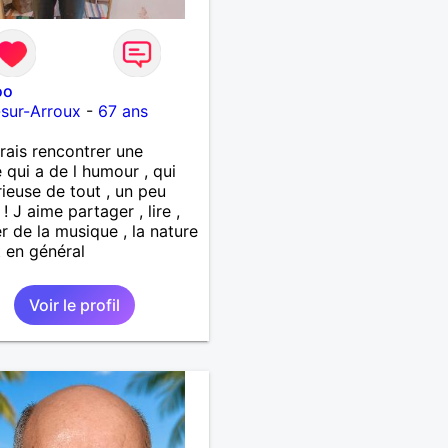
oo
sur-Arroux
-
67 ans
rais rencontrer une
qui a de l humour , qui
rieuse de tout , un peu
 ! J aime partager , lire ,
r de la musique , la nature
t en général
Voir le profil