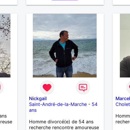
14,11
un bon
discis
moment
souhai
douce,
avec 
de com
confia
relati
une bel
jamais
nouvel
les éc
valeur
simpli
connai
suivi 
Nickgail
Marce
précip
Saint-André-de-la-Marche
-
54
Chole
faire l
ans
lire.
ans
Homme
ureuse
Homme divorcé(e) de 54 ans
recher
recherche rencontre amoureuse