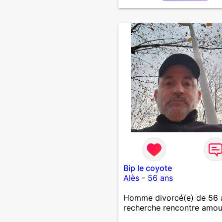
j’ai 3 magnifiques filles 17,
Bip le coyote
Alès
-
56 ans
Homme divorcé(e) de 56 
recherche rencontre amo