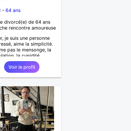
l
-
64 ans
 divorcé(e) de 64 ans
che rencontre amoureuse
r, je suis une personne
ressé, aime la simplicité.
ime pas le mensonge, la
ation, la cupidité,.........
e promener au bord de la
Voir le profil
main ✋ dans la main.
r la vie. Les restos, les
, visiter les vieux villages
eurs anecdotes. Sans
r la famille. Si une femme
onnaît qu'elle
nique avec moi.