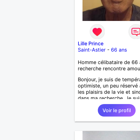
Lille Prince
Saint-Astier
-
66 ans
Homme célibataire de 66 
recherche rencontre amo
Bonjour, je suis de tempé
optimiste, un peu réservé
les plaisirs de la vie et si
dans ma recherche. Je sui
moyennement dynamique 
Voir le profil
légèrement paresseux. Je 
sérieusement m'investir d
une relation durable.