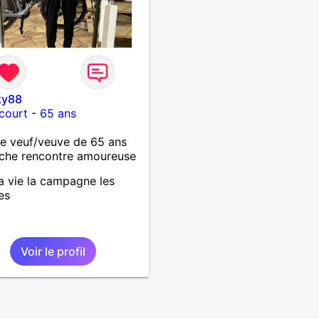
ky88
court
-
65 ans
 veuf/veuve de 65 ans
che rencontre amoureuse
a vie la campagne les
es
Voir le profil