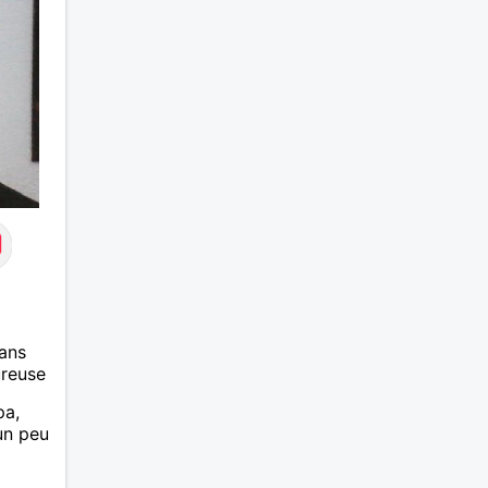
ans
ureuse
pa,
 un peu