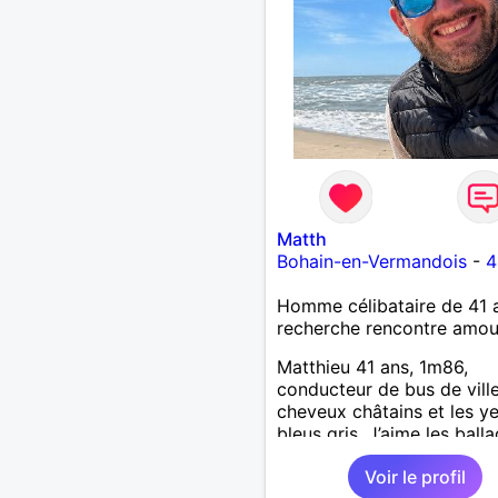
Matth
Bohain-en-Vermandois
-
4
Homme célibataire de 41 
recherche rencontre amo
Matthieu 41 ans, 1m86,
conducteur de bus de ville
cheveux châtains et les y
bleus gris. J’aime les balla
faire du sport, sortir. Je 
Voir le profil
pas, alcool occasionnelle