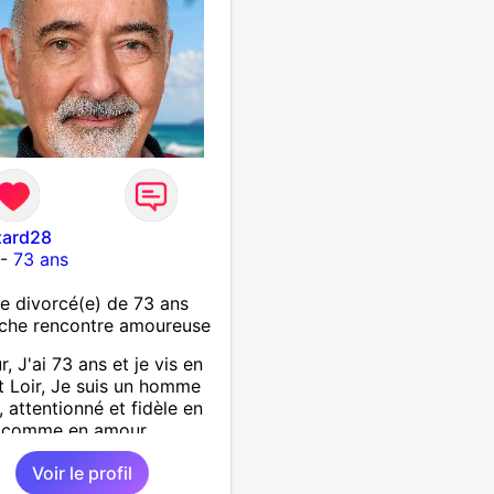
zard28
-
73 ans
 divorcé(e) de 73 ans
che rencontre amoureuse
, J'ai 73 ans et je vis en
t Loir, Je suis un homme
, attentionné et fidèle en
é comme en amour.
écie les petits bonheurs
Voir le profil
tidien; une promenade,