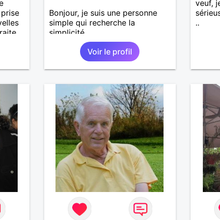
e
veuf, 
 prise
Bonjour, je suis une personne
sérieu
elles
simple qui recherche la
..
raite
simplicité.
zère.
Voir le profil