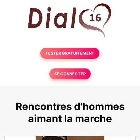
TESTER GRATUITEMENT
SE CONNECTER
Rencontres d'hommes
aimant la marche