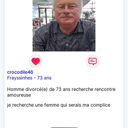
crocodile46
Frayssinhes
-
73 ans
Homme divorcé(e) de 73 ans recherche rencontre
amoureuse
je recherche une femme qui serais ma complice