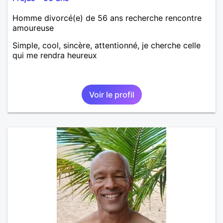
Homme divorcé(e) de 56 ans recherche rencontre
amoureuse
Simple, cool, sincère, attentionné, je cherche celle
qui me rendra heureux
Voir le profil