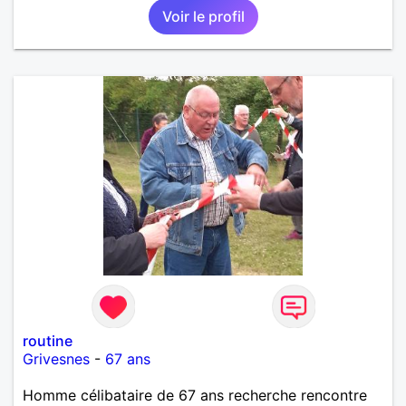
Voir le profil
routine
Grivesnes
-
67 ans
Homme célibataire de 67 ans recherche rencontre