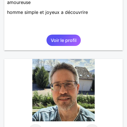
amoureuse
homme simple et joyeux a découvrire
Voir le profil