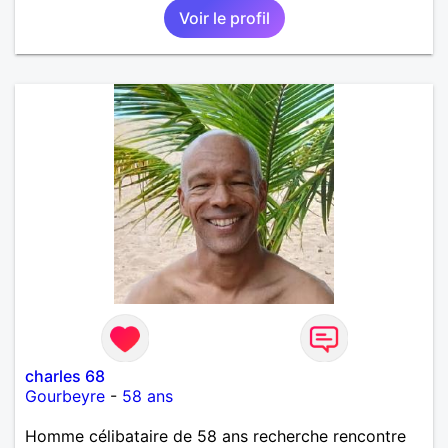
Voir le profil
charles 68
Gourbeyre
-
58 ans
Homme célibataire de 58 ans recherche rencontre