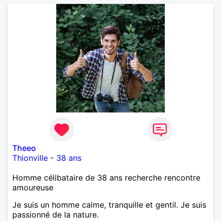
Theeo
Thionville
-
38 ans
Homme célibataire de 38 ans recherche rencontre
amoureuse
Je suis un homme calme, tranquille et gentil. Je suis
passionné de la nature.