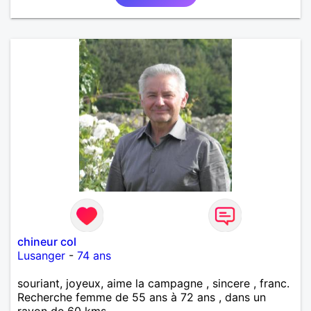
chineur col
Lusanger
-
74 ans
souriant, joyeux, aime la campagne , sincere , franc.
Recherche femme de 55 ans à 72 ans , dans un
rayon de 60 kms