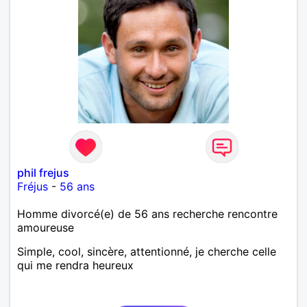
phil frejus
Fréjus
-
56 ans
Homme divorcé(e) de 56 ans recherche rencontre
amoureuse
Simple, cool, sincère, attentionné, je cherche celle
qui me rendra heureux